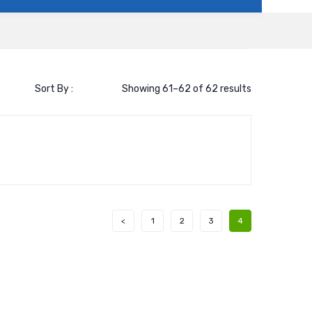
Sort By :
Showing 61–62 of 62 results
1
2
3
4