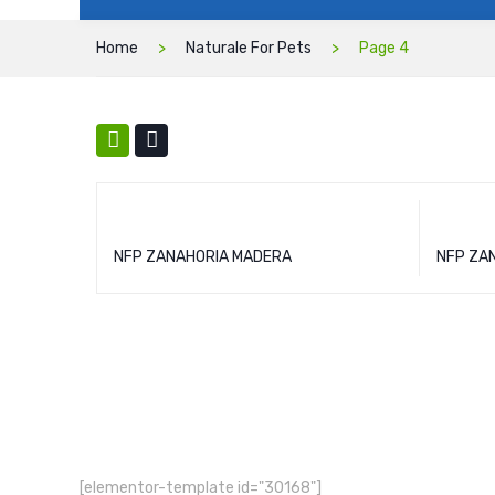
Home
Naturale For Pets
Page 4
NFP ZANAHORIA MADERA
NFP ZA
[elementor-template id="30168"]