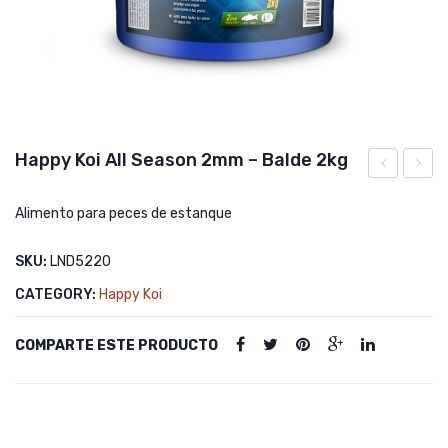
Happy Koi All Season 2mm – Balde 2kg
Large
Koi
Alimento para peces de estanque
Hi-
All
Coner
Seaso
SKU:
LND5220
Litter
5mm
CATEGORY:
Happy Koi
Pan
–
Balde
COMPARTE ESTE PRODUCTO
2kg