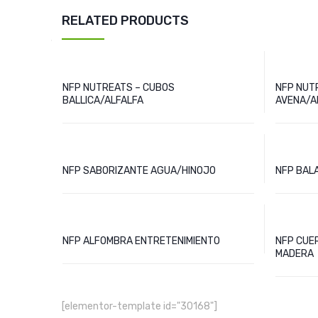
RELATED PRODUCTS
NFP NUTREATS – CUBOS
NFP NUT
BALLICA/ALFALFA
AVENA/A
NFP SABORIZANTE AGUA/HINOJO
NFP BAL
NFP ALFOMBRA ENTRETENIMIENTO
NFP CUE
MADERA
[elementor-template id="30168"]