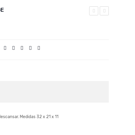
GE
BARRIL
QUESO
REFUGIO
ALAMO
MEDIUM
escansar. Medidas 32 x 21 x 11