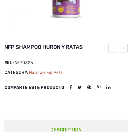
NFP SHAMPOO HURON Y RATAS
SHAMPOO
SHAM
SKU:
NFP0325
CUY
CATEGORY:
Naturale For Pets
COMPARTE ESTE PRODUCTO
DESCRIPTION