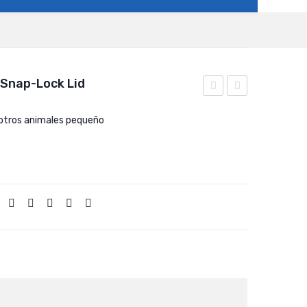
 Snap-Lock Lid
Free
Hay-
 otros animales pequeño
Standing
N-
Trough
Food
Hay
Feeder
Feeder