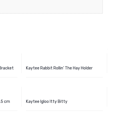
 Bracket
Kaytee Rabbit Rollin’ The Hay Holder
.5 cm
Kaytee Igloo Itty Bitty