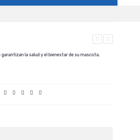
Igloo
Chinchilla
e garantizan la salud y el bienestar de su mascota.
Large
Bath
House