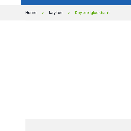
Home
kaytee
Kaytee Igloo Giant