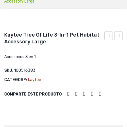
Accessory Large
Kaytee Tree Of Life 3-In-1 Pet Habitat
Accessory Large
Natural
ALFO
Tree
ENTR
Accesorios 3 en 1
Trunk
Hideout
SKU:
100516383
Small
CATEGORY:
kaytee
COMPARTE ESTE PRODUCTO