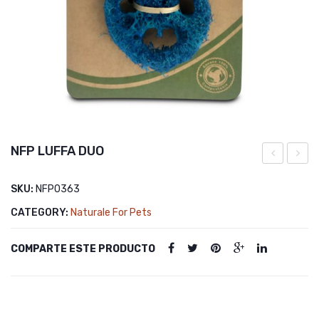
NFP LUFFA DUO
CUERDA
PALIT
SKU:
NFP0363
DE
DE
CATEGORY:
Naturale For Pets
JUEGO
HINO
CON
COMPARTE ESTE PRODUCTO
CUBOS
DE
MADERA