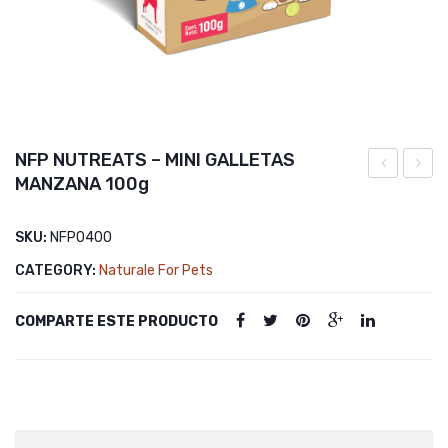
NFP NUTREATS – MINI GALLETAS
MANZANA 100g
ZANAHORI
NUTR
DUO
–
SKU:
NFP0400
GALL
CATEGORY:
Naturale For Pets
HUES
ARAN
COMPARTE ESTE PRODUCTO
300g