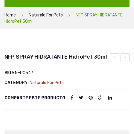
Home
Naturale For Pets
NFP SPRAY HIDRATANTE
HidroPet 30ml
NFP SPRAY HIDRATANTE HidroPet 30ml
SHAMPUA
STOP
SKU:
NFP0547
CHEW
CATEGORY:
Naturale For Pets
–
SPRA
COMPARTE ESTE PRODUCTO
AMAR
500ml